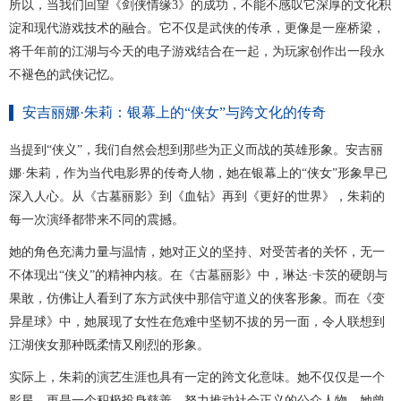
所以，当我们回望《剑侠情缘3》的成功，不能不感叹它深厚的文化积
淀和现代游戏技术的融合。它不仅是武侠的传承，更像是一座桥梁，
将千年前的江湖与今天的电子游戏结合在一起，为玩家创作出一段永
不褪色的武侠记忆。
安吉丽娜·朱莉：银幕上的“侠女”与跨文化的传奇
当提到“侠义”，我们自然会想到那些为正义而战的英雄形象。安吉丽
娜·朱莉，作为当代电影界的传奇人物，她在银幕上的“侠女”形象早已
深入人心。从《古墓丽影》到《血钻》再到《更好的世界》，朱莉的
每一次演绎都带来不同的震撼。
她的角色充满力量与温情，她对正义的坚持、对受苦者的关怀，无一
不体现出“侠义”的精神内核。在《古墓丽影》中，琳达·卡茨的硬朗与
果敢，仿佛让人看到了东方武侠中那信守道义的侠客形象。而在《变
异星球》中，她展现了女性在危难中坚韧不拔的另一面，令人联想到
江湖侠女那种既柔情又刚烈的形象。
实际上，朱莉的演艺生涯也具有一定的跨文化意味。她不仅仅是一个
影星，更是一个积极投身慈善、努力推动社会正义的公众人物。她曾