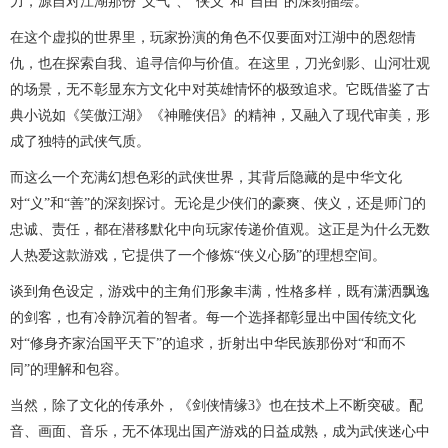
力，源自对江湖那份“义气”、“侠义”和“自由”的深刻描绘。
在这个虚拟的世界里，玩家扮演的角色不仅要面对江湖中的恩怨情
仇，也在探索自我、追寻信仰与价值。在这里，刀光剑影、山河壮观
的场景，无不彰显东方文化中对英雄情怀的极致追求。它既借鉴了古
典小说如《笑傲江湖》《神雕侠侣》的精神，又融入了现代审美，形
成了独特的武侠气质。
而这么一个充满幻想色彩的武侠世界，其背后隐藏的是中华文化
对“义”和“善”的深刻探讨。无论是少侠们的豪爽、侠义，还是师门的
忠诚、责任，都在潜移默化中向玩家传递价值观。这正是为什么无数
人热爱这款游戏，它提供了一个修炼“侠义心肠”的理想空间。
谈到角色设定，游戏中的主角们形象丰满，性格多样，既有潇洒飘逸
的剑客，也有冷静沉着的智者。每一个选择都彰显出中国传统文化
对“修身齐家治国平天下”的追求，折射出中华民族那份对“和而不
同”的理解和包容。
当然，除了文化的传承外，《剑侠情缘3》也在技术上不断突破。配
音、画面、音乐，无不体现出国产游戏的日益成熟，成为武侠迷心中