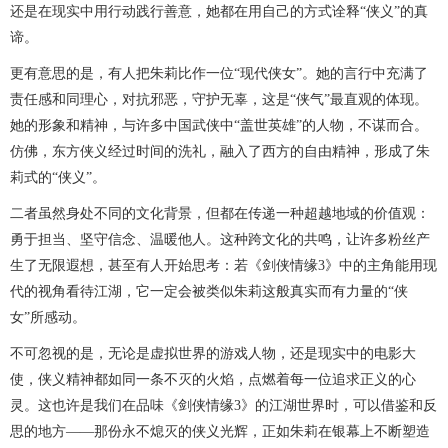
还是在现实中用行动践行善意，她都在用自己的方式诠释“侠义”的真
谛。
更有意思的是，有人把朱莉比作一位“现代侠女”。她的言行中充满了
责任感和同理心，对抗邪恶，守护无辜，这是“侠气”最直观的体现。
她的形象和精神，与许多中国武侠中“盖世英雄”的人物，不谋而合。
仿佛，东方侠义经过时间的洗礼，融入了西方的自由精神，形成了朱
莉式的“侠义”。
二者虽然身处不同的文化背景，但都在传递一种超越地域的价值观：
勇于担当、坚守信念、温暖他人。这种跨文化的共鸣，让许多粉丝产
生了无限遐想，甚至有人开始思考：若《剑侠情缘3》中的主角能用现
代的视角看待江湖，它一定会被类似朱莉这般真实而有力量的“侠
女”所感动。
不可忽视的是，无论是虚拟世界的游戏人物，还是现实中的电影大
使，侠义精神都如同一条不灭的火焰，点燃着每一位追求正义的心
灵。这也许是我们在品味《剑侠情缘3》的江湖世界时，可以借鉴和反
思的地方——那份永不熄灭的侠义光辉，正如朱莉在银幕上不断塑造